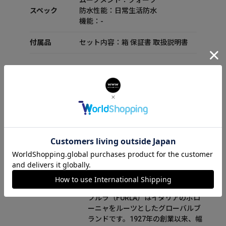
ムーブメント：クォーツ
スペック
防水性能：日常生活防水
機能：-
付属品
セット内容：箱 保証書 取扱説明書
FURLA(フルラ)について
フルラ（FURLA）はイタリアのボロ
ーニャをルーツとしたグローバルブ
ランドです。1927年の創業以来、幅