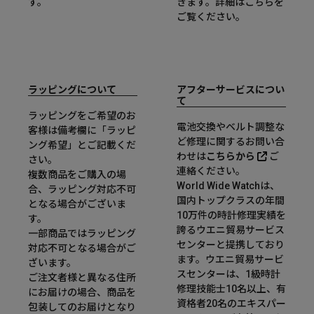
す。
きます。詳細は
こちら
を
ご覧ください。
ラッピングについて
アフターサービスについ
て
ラッピングをご希望のお
電池交換やベルト調整な
客様は備考欄に「ラッピ
ど修理に関するお問い合
ング希望」とご記載くだ
わせは
こちらから
ご
さい。
連絡ください。
複数商品をご購入の場
World Wide Watchは、
合、ラッピング対応不可
国内トップクラスの年間
となる場合がございま
10万件の時計修理実績を
す。
誇るウエニ貿易サービス
一部商品ではラッピング
センターと提携しており
対応不可となる場合がご
ます。ウエニ貿易サービ
ざいます。
スセンターは、1級時計
ご注文者様と異なる住所
修理技能士10名以上、有
にお届けの場合、商品を
資格者20名のエキスパー
包装してのお届けとなり