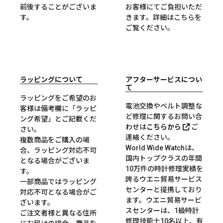
前後することがございま
お客様にてご負担いただ
す。
きます。詳細は
こちら
を
ご覧ください。
ラッピングについて
アフターサービスについ
て
ラッピングをご希望のお
電池交換やベルト調整な
客様は備考欄に「ラッピ
ど修理に関するお問い合
ング希望」とご記載くだ
わせは
こちらから
ご
さい。
連絡ください。
複数商品をご購入の場
World Wide Watchは、
合、ラッピング対応不可
国内トップクラスの年間
となる場合がございま
10万件の時計修理実績を
す。
誇るウエニ貿易サービス
一部商品ではラッピング
センターと提携しており
対応不可となる場合がご
ます。ウエニ貿易サービ
ざいます。
スセンターは、1級時計
ご注文者様と異なる住所
修理技能士10名以上、有