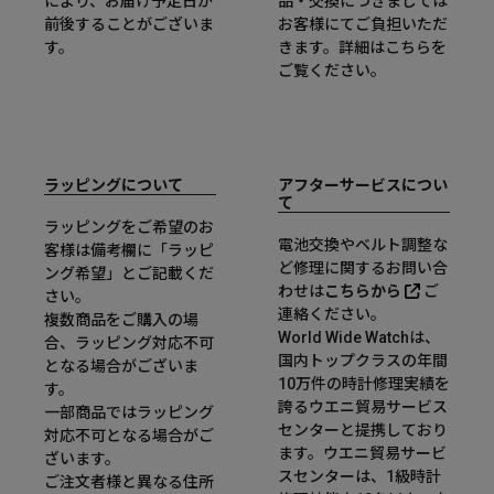
により、お届け予定日が
品・交換につきましては
前後することがございま
お客様にてご負担いただ
す。
きます。詳細は
こちら
を
ご覧ください。
ラッピングについて
アフターサービスについ
て
ラッピングをご希望のお
電池交換やベルト調整な
客様は備考欄に「ラッピ
ど修理に関するお問い合
ング希望」とご記載くだ
わせは
こちらから
ご
さい。
連絡ください。
複数商品をご購入の場
World Wide Watchは、
合、ラッピング対応不可
国内トップクラスの年間
となる場合がございま
10万件の時計修理実績を
す。
誇るウエニ貿易サービス
一部商品ではラッピング
センターと提携しており
対応不可となる場合がご
ます。ウエニ貿易サービ
ざいます。
スセンターは、1級時計
ご注文者様と異なる住所