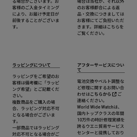
る場合がございます。お
場合は当社が、それ以外
客様のご入金タイミング
のお客様都合による返
により、お届け予定日が
品・交換につきましては
前後することがございま
お客様にてご負担いただ
す。
きます。詳細は
こちら
を
ご覧ください。
ラッピングについて
アフターサービスについ
て
ラッピングをご希望のお
電池交換やベルト調整な
客様は備考欄に「ラッピ
ど修理に関するお問い合
ング希望」とご記載くだ
わせは
こちらから
ご
さい。
連絡ください。
複数商品をご購入の場
World Wide Watchは、
合、ラッピング対応不可
国内トップクラスの年間
となる場合がございま
10万件の時計修理実績を
す。
誇るウエニ貿易サービス
一部商品ではラッピング
センターと提携しており
対応不可となる場合がご