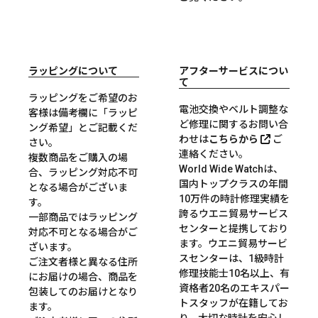
ラッピングについて
アフターサービスについ
て
ラッピングをご希望のお
電池交換やベルト調整な
客様は備考欄に「ラッピ
ど修理に関するお問い合
ング希望」とご記載くだ
わせは
こちらから
ご
さい。
連絡ください。
複数商品をご購入の場
World Wide Watchは、
合、ラッピング対応不可
国内トップクラスの年間
となる場合がございま
10万件の時計修理実績を
す。
誇るウエニ貿易サービス
一部商品ではラッピング
センターと提携しており
対応不可となる場合がご
ます。ウエニ貿易サービ
ざいます。
スセンターは、1級時計
ご注文者様と異なる住所
修理技能士10名以上、有
にお届けの場合、商品を
資格者20名のエキスパー
包装してのお届けとなり
トスタッフが在籍してお
ます。
り、大切な時計を安心し