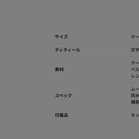
サイズ
ケー
ディティール
文
ケ
素材
ベ
レ
ム
スペック
防
機能
付属品
セッ