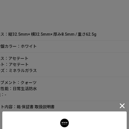
ス：縦32.5mm× 横32.5mm× 厚み8.5mm / 重さ62.5g
字盤カラー：ホワイト
ース：アセテート
ルト：アセテート
ンズ：ミネラルガラス
ーブメント：クォーツ
水性能：日常生活防水
：-
ト内容：箱 保証書 取扱説明書