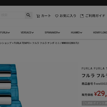
カート
お気に入り
ご利用ガイド
FURLA
VERSACE
SPINNAKER
HUAWEI
HENRY LON
インショップ
FURLA TEMPO
フルラ フルラ テンポ ミニ / WW00028007L1
FURLA FURLA 
フルラ フルラ
商品番号
fl-ww000
29
¥
販売価格
[
1,350
ポイント進