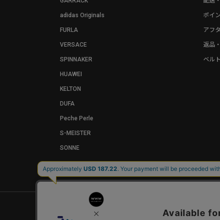
GARRACK
配送
adidas Originals
ポイ
FURLA
アフ
VERSACE
返品
SPINNAKER
ベル
HUAWEI
KELTON
DUFA
Peche Perle
S-MEISTER
SONNE