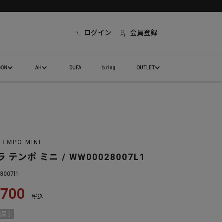
ログイン
会員登録
DON
AH
DUFA
b.ring
OUTLET
TEMPO MINI
 テンポ ミニ / WW00028007L1
28007l1
,700
税込
呈 ]