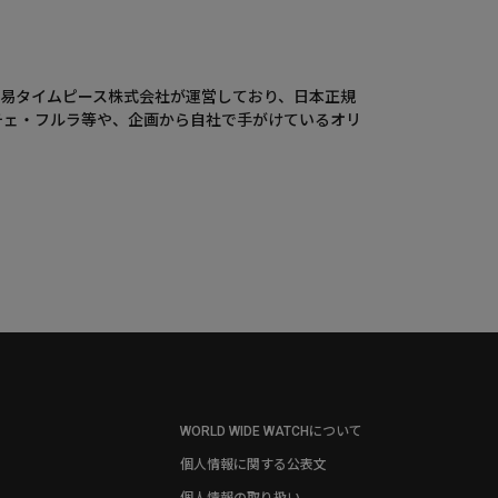
ウエニ貿易タイムピース株式会社が運営しており、日本正規
チェ・フルラ等や、企画から自社で手がけているオリ
WORLD WIDE WATCHについて
個人情報に関する公表文
個人情報の取り扱い