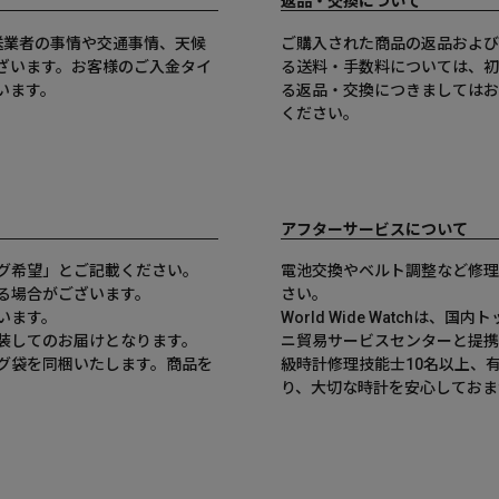
返品・交換について
送業者の事情や交通事情、天候
ご購入された商品の返品および
ざいます。お客様のご入金タイ
る送料・手数料については、初
います。
る返品・交換につきましてはお
ください。
アフターサービスについて
グ希望」とご記載ください。
電池交換やベルト調整など修理
る場合がございます。
さい。
います。
World Wide Watchは
装してのお届けとなります。
ニ貿易サービスセンターと提携
グ袋を同梱いたします。商品を
級時計修理技能士10名以上、
。
り、大切な時計を安心しておま