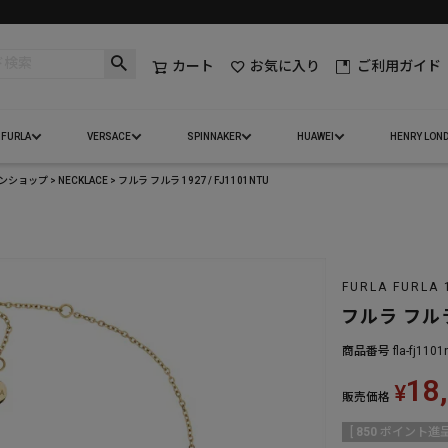
カート
お気に入り
ご利用ガイド
FURLA
VERSACE
SPINNAKER
HUAWEI
HENRY LON
インショップ
NECKLACE
フルラ フルラ 1927 / FJ1101NTU
FURLA FURLA 
フルラ フルラ 
商品番号
fla-fj1101
18
¥
販売価格
[
850
ポイント進呈