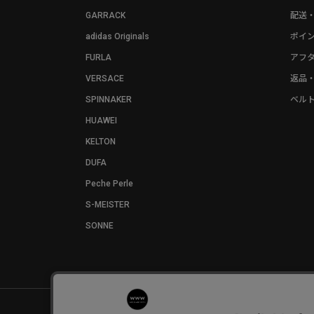
GARRACK
配送
adidas Originals
ポイ
FURLA
アフ
VERSACE
返品
SPINNAKER
ベル
HUAWEI
KELTON
DUFA
Peche Perle
S-MEISTER
SONNE