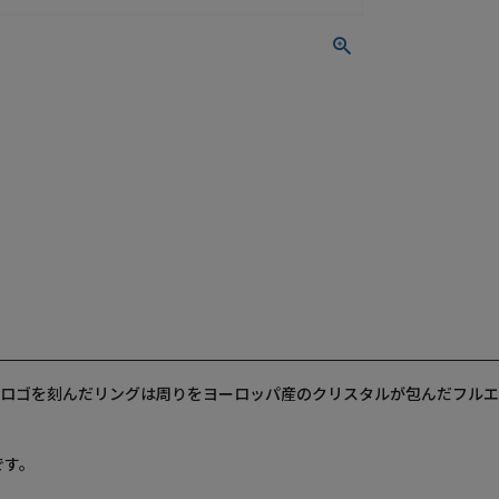
27のロゴを刻んだリングは周りをヨーロッパ産のクリスタルが包んだフル
です。