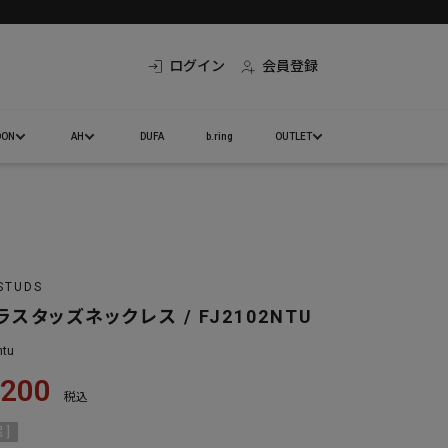
ログイン
会員登録
DON
AH
DUFA
b.ring
OUTLET
STUDS
スタッズネックレス / FJ2102NTU
ntu
,200
税込
 ]