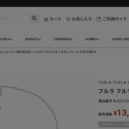
カート
お気に入り
ご利用ガイド
FURLA
VERSACE
SPINNAKER
HUAWEI
HENRY LON
インショップ
NECKLACE
フルラ フルラスタッズネックレス / FJ2102NTU
FURLA FURLA 
フルラ フルラ
商品番号
fla-fj2102
13
¥
販売価格
[
600
ポイント進呈