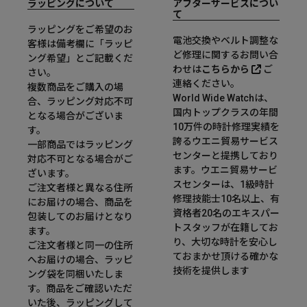
ラッピングについて
アフターサービスについ
て
ラッピングをご希望のお
電池交換やベルト調整な
客様は備考欄に「ラッピ
ど修理に関するお問い合
ング希望」とご記載くだ
わせは
こちらから
ご
さい。
連絡ください。
複数商品をご購入の場
World Wide Watchは、
合、ラッピング対応不可
国内トップクラスの年間
となる場合がございま
10万件の時計修理実績を
す。
誇るウエニ貿易サービス
一部商品ではラッピング
センターと提携しており
対応不可となる場合がご
ます。ウエニ貿易サービ
ざいます。
スセンターは、1級時計
ご注文者様と異なる住所
修理技能士10名以上、有
にお届けの場合、商品を
資格者20名のエキスパー
包装してのお届けとなり
トスタッフが在籍してお
ます。
り、大切な時計を安心し
ご注文者様と同一の住所
ておまかせ頂ける確かな
へお届けの場合、ラッピ
技術を提供します
ング袋を同梱いたしま
す。商品をご確認いただ
いた後、ラッピングして