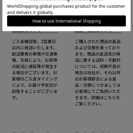
配送日について
返品・交換について
ご入金確認後、2営業日
ご購入された商品の返品
以内に発送いたします。
および交換を承っており
配送業者の事情や交通事
ます。商品の返送及び再
情、天候により、お荷物
送に要する送料・手数料
の配送に遅延等が発生す
については、初期不良の
る場合がございます。お
場合は当社が、それ以外
客様のご入金タイミング
のお客様都合による返
により、お届け予定日が
品・交換につきましては
前後することがございま
お客様にてご負担いただ
す。
きます。詳細は
こちら
を
ご覧ください。