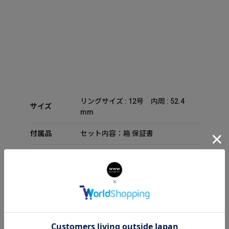
リングサイズ : 12号 内周 : 52.4
サイズ
mm
付属品
セット内容：箱 保証書