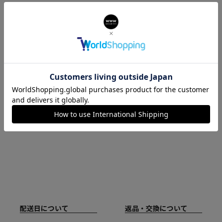
FURLA(フルラ)について
フルラ（FURLA）はイタリアのボロ
ーニャをルーツとしたグローバルブ
ランドです。1927年の創業以来、幅
広い層のお客様が手にしやすいラグ
ジュアリー・アクセサリーを作り続
けてきました。
配送日について
返品・交換について