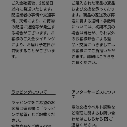
ご入金確認後、2営業日
ご購入された商品の返品
以内に発送いたします。
および交換を承っており
配送業者の事情や交通事
ます。商品の返送及び再
情、天候により、お荷物
送に要する送料・手数料
の配送に遅延等が発生す
については、初期不良の
る場合がございます。お
場合は当社が、それ以外
客様のご入金タイミング
のお客様都合による返
により、お届け予定日が
品・交換につきましては
前後することがございま
お客様にてご負担いただ
す。
きます。詳細は
こちら
を
ご覧ください。
ラッピングについて
アフターサービスについ
て
ラッピングをご希望のお
電池交換やベルト調整な
客様は備考欄に「ラッピ
ど修理に関するお問い合
ング希望」とご記載くだ
わせは
こちらから
ご
さい。
連絡ください。
複数商品をご購入の場