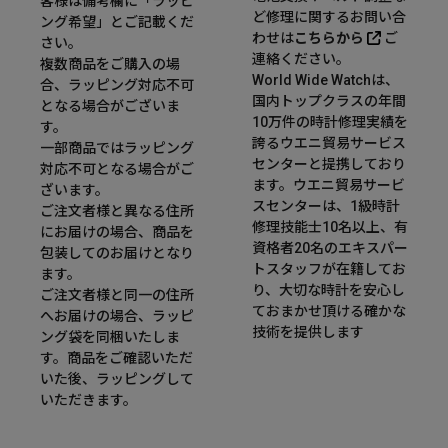
客様は備考欄に「ラッピ
ど修理に関するお問い合
ング希望」とご記載くだ
わせは
こちらから
ご
さい。
連絡ください。
複数商品をご購入の場
World Wide Watchは、
合、ラッピング対応不可
国内トップクラスの年間
となる場合がございま
10万件の時計修理実績を
す。
誇るウエニ貿易サービス
一部商品ではラッピング
センターと提携しており
対応不可となる場合がご
ます。ウエニ貿易サービ
ざいます。
スセンターは、1級時計
ご注文者様と異なる住所
修理技能士10名以上、有
にお届けの場合、商品を
資格者20名のエキスパー
包装してのお届けとなり
トスタッフが在籍してお
ます。
り、大切な時計を安心し
ご注文者様と同一の住所
ておまかせ頂ける確かな
へお届けの場合、ラッピ
技術を提供します
ング袋を同梱いたしま
す。商品をご確認いただ
いた後、ラッピングして
いただきます。