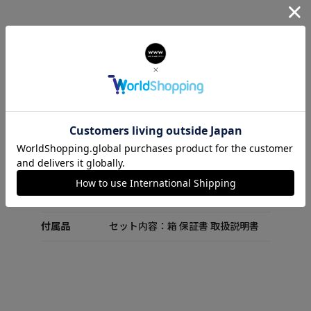
ケース：縦43.45mm× 横24.86mm×
サイズ
厚み8.99mm / 重さ23g
ケース：プラスチック
素材
ベルト：シリコン
防水性能：5気圧防水
スペック
対応OS：Android 9.0以上、iOS
13.0以上
付属品
セット内容：箱 保証書 取扱説明書