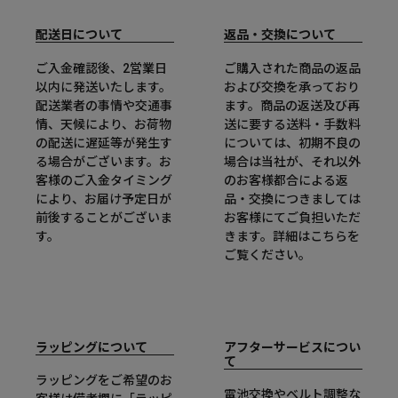
配送日について
返品・交換について
ご入金確認後、2営業日
ご購入された商品の返品
以内に発送いたします。
および交換を承っており
配送業者の事情や交通事
ます。商品の返送及び再
情、天候により、お荷物
送に要する送料・手数料
の配送に遅延等が発生す
については、初期不良の
る場合がございます。お
場合は当社が、それ以外
客様のご入金タイミング
のお客様都合による返
により、お届け予定日が
品・交換につきましては
前後することがございま
お客様にてご負担いただ
す。
きます。詳細は
こちら
を
ご覧ください。
ラッピングについて
アフターサービスについ
て
ラッピングをご希望のお
電池交換やベルト調整な