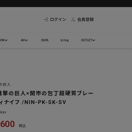
ログイン
会員登録
DON
AH
DUFA
b.ring
OUTLET
撃の巨人
 進撃の巨人×関市の包丁超硬質ブレー
ナイフ /NIN-PK-SK-SV
sksv
,600
税込