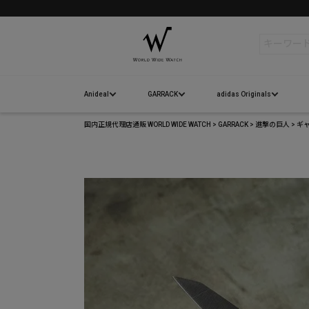
お誕生日月10%オフクーポンプレゼント
検索
Anideal
GARRACK
adidas Originals
国内正規代理店通販 WORLD WIDE WATCH
GARRACK
進撃の巨人
ギャ