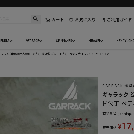
カート
お気に入り
ご利用ガイド
FURLA
VERSACE
SPINNAKER
HUAWEI
HENRY LON
ラック 進撃の巨人×関市の包丁超硬質ブレード包丁 ペティナイフ /NIN-PK-SK-SV
GARRACK 進
ギャラック
ド包丁 ペティ
商品番号
gar-ninpk
17
¥
販売価格