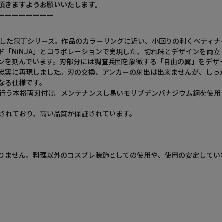
頂きますようお願いいたします。
ーーーーーーーー
ジした包丁シリーズ。作品のカラーリングに近い、小回りの利くペティナ
「NiNJA」とコラボレーションで実現した、切れ味とデザインを両立
ンを刻んでいます。刃部分には調査兵団を象徴する「自由の翼」をデザ
忠実に再現しました。刃の交換、アンカーの射出は出来ませんが、しっ
なる仕様です。
を行う本格両刃付け。メンテナンスし易いモリブデンバナジウム鋼を使用
造されており、高い品質が保証されています。
りません。料理以外のコスプレ装飾としての使用や、使用の安定してい