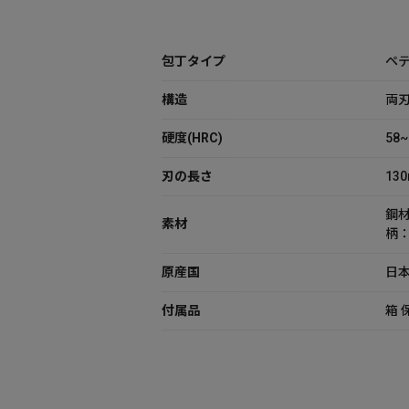
包丁タイプ
ペ
構造
両
硬度(HRC)
58~
刃の長さ
13
鋼
素材
柄
原産国
日
付属品
箱 