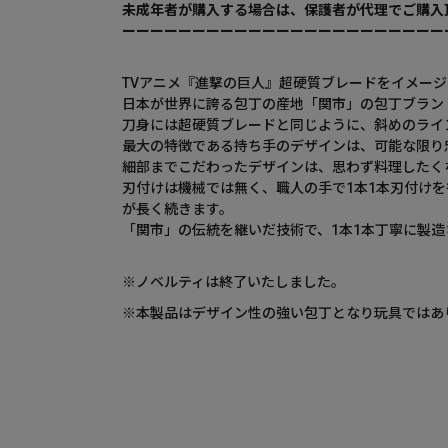
未成年者が購入する場合は、保護者が代理でご購入
ーーーーーーーーーーーーーーーーーーーーーーー
TVアニメ『進撃の巨人』超硬質ブレードをイメー
日本が世界に誇る包丁の産地「関市」の包丁ブランド
刀身には超硬質ブレードと同じように、斜めのライ
最大の特徴である持ち手のデザインは、可能な限り
細部までこだわったデザインは、思わず料理したく
刃付けは機械では無く、職人の手で1本1本刃付け
が長く続きます。
「関市」の伝統を継いだ技術で、1本1本丁寧に製
※ノベルティは終了いたしました。
※本製品はデザイン性の強い包丁となり玩具ではあ