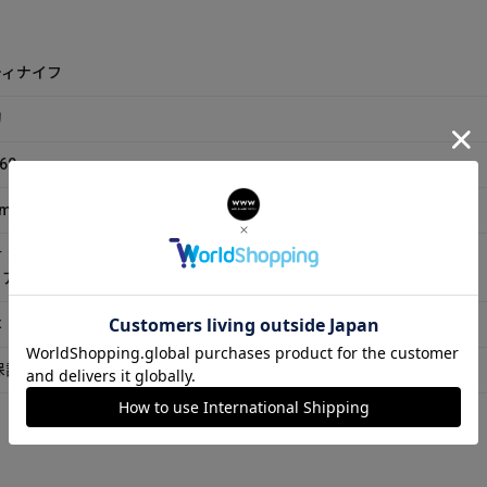
ティナイフ
刃
60
0mm
材：モリブデンバナジウム鋼(チタンコーティング)
：アルミニウム
本
保証書