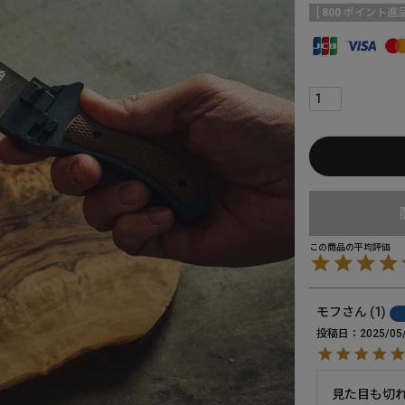
[
800
ポイント進呈
モフ
1
投稿日
2025/05
見た目も切れ