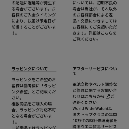
の配送に遅延等が発生す
については、初期不良の
る場合がございます。お
場合は当社が、それ以外
客様のご入金タイミング
のお客様都合による返
により、お届け予定日が
品・交換につきましては
前後することがございま
お客様にてご負担いただ
す。
きます。詳細は
こちら
を
ご覧ください。
ラッピングについて
アフターサービスについ
て
ラッピングをご希望のお
電池交換やベルト調整な
客様は備考欄に「ラッピ
ど修理に関するお問い合
ング希望」とご記載くだ
わせは
こちらから
ご
さい。
連絡ください。
複数商品をご購入の場
World Wide Watchは、
合、ラッピング対応不可
国内トップクラスの年間
となる場合がございま
10万件の時計修理実績を
す。
誇るウエニ貿易サービス
一部商品ではラッピング