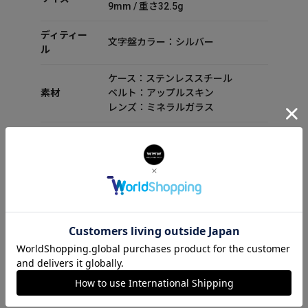
9mm / 重さ32.5g
ディティー
文字盤カラー：シルバー
ル
ケース：ステンレススチール
素材
ベルト：アップルスキン
レンズ：ミネラルガラス
ムーブメント：クォーツ
防水性能：日常生活防水
スペック
機能：工具不要でベルト替え可能な
イージークリック仕様
ラグ幅：18mm
付属品
セット内容：箱 保証書 取扱説明書