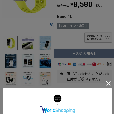
8,580
¥
販売価格
税込
Band 10
[
390
ポイント進呈 ]
お気に入り
に登録する
再入荷お知らせ
申し訳ございません。ただいま
在庫がございません。