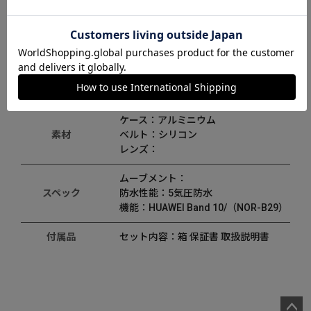
商品詳細
ケース：縦mm× 横mm× 厚みmm / 重
サイズ
さg
ディティール
文字盤カラー：
ケース：アルミニウム
素材
ベルト：シリコン
レンズ：
ムーブメント：
スペック
防水性能：5気圧防水
機能：HUAWEI Band 10/（NOR-B29）
付属品
セット内容：箱 保証書 取扱説明書