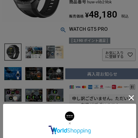
商品番号
huw-vlib29bk
48,180
¥
販売価格
税込
WATCH GT5 PRO
[
2,190
ポイント進呈 ]
お気に入り
に登録する
再入荷お知らせ
申し訳ございません。ただいま
在庫がございません。
商品詳細