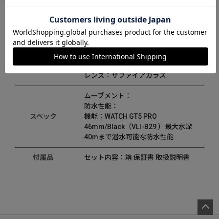
ケース：縦mm× 横mm× 厚みmm / 重
サイズ
さg
ディティール
文字盤カラー：
ケース：チタン
素材
ベルト：
レンズ：サファイアガラス
ムーブメント：
防水性能：
スペック
機能：WATCH GT5 PRO
46mm/Black（VLI-B29 ）最大水深
40mまで潜水可能な防水性能
付属品
セット内容：箱 保証書 取扱説明書