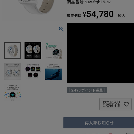
商品番号
huw-frgb19-sv
54,780
¥
販売価格
税込
[
2,490
ポイント進呈 ]
お気に入り
に登録する
再入荷お知らせ