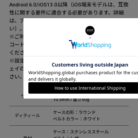
Android 6.0/iOS13.0以降（iOS端末モデルは、互換
性に関する要件に適合する必要があります。詳細
は、アップルの互換性リストをご参照くださ
い）。
※ご利用端末のOSが最新状態でないとSMSで認証
コード受け取れないことございますので、ご注意
ください。
※設定方法についてのお問い合わせは、ファーウ
ェイの
オンラインチャットサービス
をご利用くだ
さい。（24時間年中無休）
ケース：縦42.9mm× 横42.9mm× 厚み
サイズ
10.5mm / 重さ50g
ケースの形：ラウンド
ディティール
ベルトカラー：ホワイト
ケース：ステンレススチール