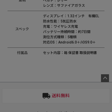
素材
ベルト：レザー
レンズ：サファイアガラス
ディスプレイ：1.32インチ 有機EL
防水性能：5気圧防水
充電：ワイヤレス充電
スペック
バッテリー持続時間：約7日間
測位方式種類：5種類
対応OS：Android6.0＋/iOS9.0＋
付属品
セット内容：箱 保証書 取扱説明書
ペー
ジト
送料無料
ップ
へ