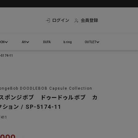
ログイン
会員登録
DON
AH
DUFA
b.ring
OUTLET
174-11
ongeBob DOODLEBOB Capsule Collection
 スポンジボブ ドゥードゥルボブ カ
ョン / SP-5174-11
7411
,000