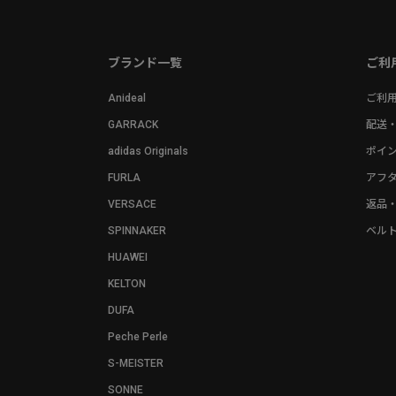
ブランド一覧
ご利
Anideal
ご利
GARRACK
配送
adidas Originals
ポイ
FURLA
アフ
VERSACE
返品
SPINNAKER
ベル
HUAWEI
KELTON
DUFA
Peche Perle
S-MEISTER
SONNE