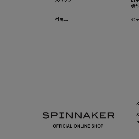
スペック
防水
機
付属品
セッ