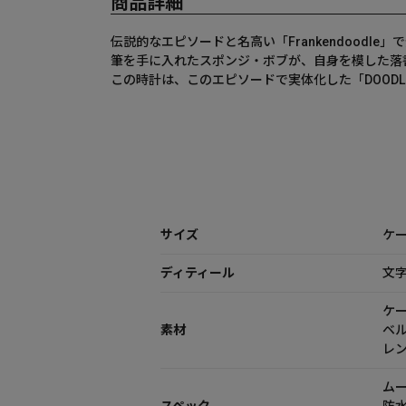
商品詳細
伝説的なエピソードと名高い「Frankendoodle」
筆を手に入れたスポンジ・ボブが、自身を模した落書
この時計は、このエピソードで実体化した「DOOD
サイズ
ケー
ディティール
文
ケ
素材
ベ
レ
ム