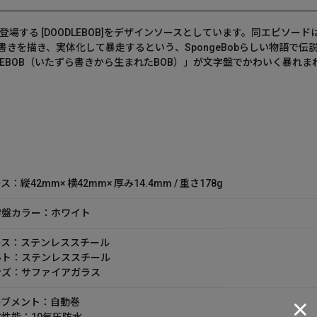
で登場する [DOODLEBOB]をデザインソースとしています。同エピソード
きを描き、実体化して暴走するという、SpongeBobらしい物語で伝
LEBOB（いたずら書きから生まれたBOB）」が文字盤でかわいく暴れ
ス：縦42mm× 横42mm× 厚み14.4mm / 重さ178g
字盤カラー：ホワイト
ース：ステンレススチール
ルト：ステンレススチール
ンズ：サファイアガラス
ーブメント：自動巻