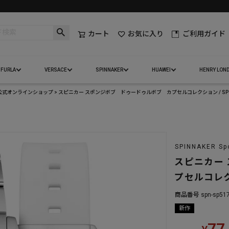
カート
お気に入り
ご利用ガイド
FURLA
VERSACE
SPINNAKER
HUAWEI
HENRY LON
ー）公式オンラインショップ
スピニカー スポンジボブ ドゥードゥルボブ カプセルコレクション / SP-5
SPINNAKER Sp
スピニカー
プセルコレクシ
商品番号
spn-sp51
新作
77