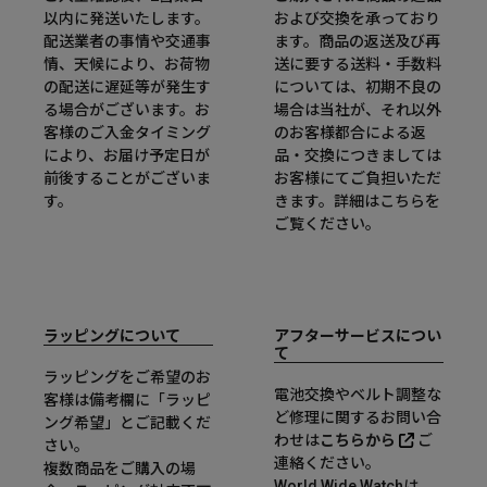
以内に発送いたします。
および交換を承っており
配送業者の事情や交通事
ます。商品の返送及び再
情、天候により、お荷物
送に要する送料・手数料
の配送に遅延等が発生す
については、初期不良の
る場合がございます。お
場合は当社が、それ以外
客様のご入金タイミング
のお客様都合による返
により、お届け予定日が
品・交換につきましては
前後することがございま
お客様にてご負担いただ
す。
きます。詳細は
こちら
を
ご覧ください。
ラッピングについて
アフターサービスについ
て
ラッピングをご希望のお
電池交換やベルト調整な
客様は備考欄に「ラッピ
ど修理に関するお問い合
ング希望」とご記載くだ
わせは
こちらから
ご
さい。
連絡ください。
複数商品をご購入の場
World Wide Watchは、