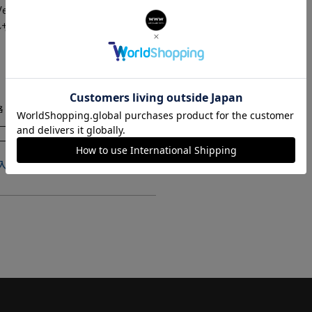
Versace DV ONE AUTOMATIC
サーチェ ディーブイワンオートマ
ティック / VE6B00123
484,000
¥
格
税込
在庫切れ
入荷お知らせ