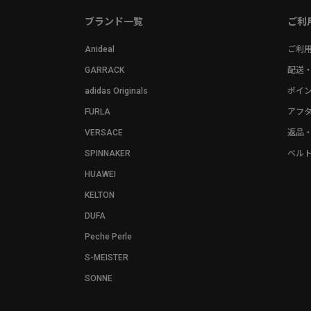
ブランド一覧
ご利
Anideal
ご利
GARRACK
配送
adidas Originals
ポイ
FURLA
アフ
VERSACE
返品
SPINNAKER
ベル
HUAWEI
KELTON
DUFA
Peche Perle
S-MEISTER
SONNE