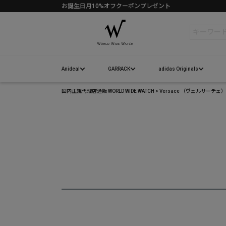
お誕生日月10%オフクーポンプレゼント
検索
Anideal
GARRACK
adidas Originals
国内正規代理店通販 WORLD WIDE WATCH
Versace （ヴェルサーチ