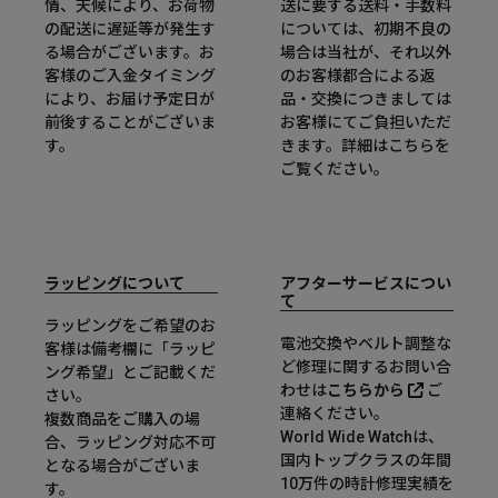
情、天候により、お荷物
送に要する送料・手数料
の配送に遅延等が発生す
については、初期不良の
る場合がございます。お
場合は当社が、それ以外
客様のご入金タイミング
のお客様都合による返
により、お届け予定日が
品・交換につきましては
前後することがございま
お客様にてご負担いただ
す。
きます。詳細は
こちら
を
ご覧ください。
ラッピングについて
アフターサービスについ
て
ラッピングをご希望のお
電池交換やベルト調整な
客様は備考欄に「ラッピ
ど修理に関するお問い合
ング希望」とご記載くだ
わせは
こちらから
ご
さい。
連絡ください。
複数商品をご購入の場
World Wide Watchは、
合、ラッピング対応不可
国内トップクラスの年間
となる場合がございま
10万件の時計修理実績を
す。