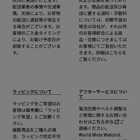
以内に発送いたします。
および交換を承っており
配送業者の事情や交通事
ます。商品の返送及び再
情、天候により、お荷物
送に要する送料・手数料
の配送に遅延等が発生す
については、初期不良の
る場合がございます。お
場合は当社が、それ以外
客様のご入金タイミング
のお客様都合による返
により、お届け予定日が
品・交換につきましては
前後することがございま
お客様にてご負担いただ
す。
きます。詳細は
こちら
を
ご覧ください。
ラッピングについて
アフターサービスについ
て
ラッピングをご希望のお
電池交換やベルト調整な
客様は備考欄に「ラッピ
ど修理に関するお問い合
ング希望」とご記載くだ
わせは
こちらから
ご
さい。
連絡ください。
複数商品をご購入の場
World Wide Watchは、
合、ラッピング対応不可