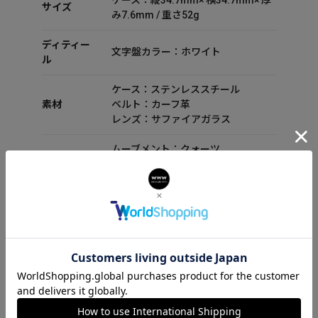
ケース：縦34.7mm× 横34.7mm× 厚
サイズ
み7.6mm / 重さ52g
ディティー
文字盤カラー：ホワイト
ル
ケース：ステンレススチール
素材
ベルト：カーフ革
レンズ：サファイアガラス
ムーブメント：クォーツ
スペック
防水性能：日常生活防水
機能：
付属品
セット内容：箱 保証書 取扱説明書