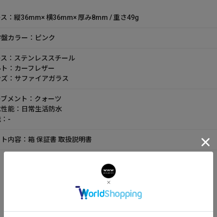
ス：縦36mm× 横36mm× 厚み8mm / 重さ49g
字盤カラー：ピンク
ース：ステンレススチール
ルト：カーフレザー
ンズ：サファイアガラス
ーブメント：クォーツ
水性能：日常生活防水
：-
ト内容：箱 保証書 取扱説明書