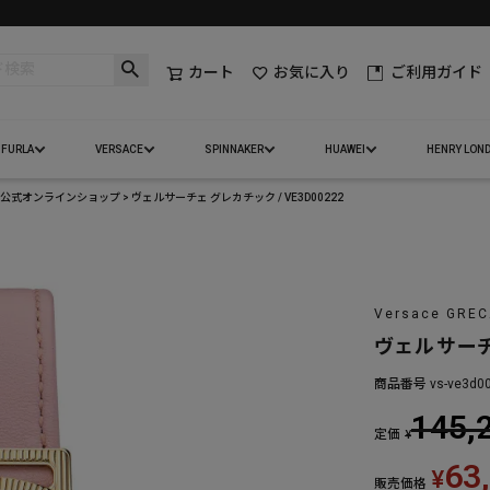
カート
お気に入り
ご利用ガイド
FURLA
VERSACE
SPINNAKER
HUAWEI
HENRY LON
ェ）公式オンラインショップ
ヴェルサーチェ グレカチック / VE3D00222
Versace GREC
ヴェルサーチェ
商品番号
vs-ve3d0
145,
定価
¥
63
¥
販売価格