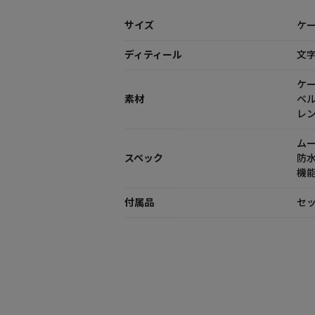
サイズ
ケー
ディティール
文
ケ
素材
ベ
レ
ム
スペック
防
機能
付属品
セッ