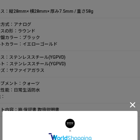
ス：縦28mm× 横28mm× 厚み7.5mm / 重さ58g
示方式：アナログ
ースの形：ラウンド
字盤カラー：ブラック
ルトカラー：イエローゴールド
ス：ステンレススチール(YGPVD)
ト：ステンレススチール(YGPVD)
ンズ：サファイアガラス
ーブメント：クォーツ
水性能：日常生活防水
能：
ト内容：箱 保証書 取扱説明書