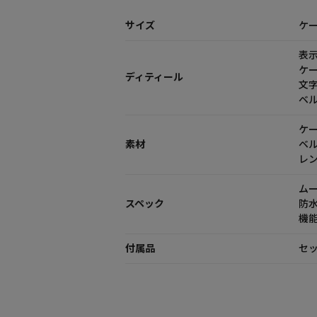
サイズ
ケー
表
ケ
ディティール
文
ベ
ケー
素材
ベル
レ
ム
スペック
防
機
付属品
セッ