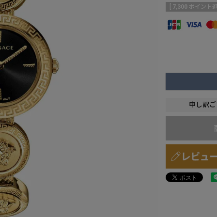
[
7,300
ポイント進
申し訳ご