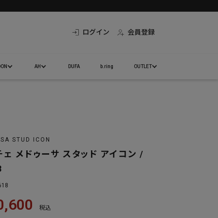
ログイン
会員登録
DON
AH
DUFA
b.ring
OUTLET
SA STUD ICON
ェ メドゥーサ スタッド アイコン /
8
618
0,600
税込