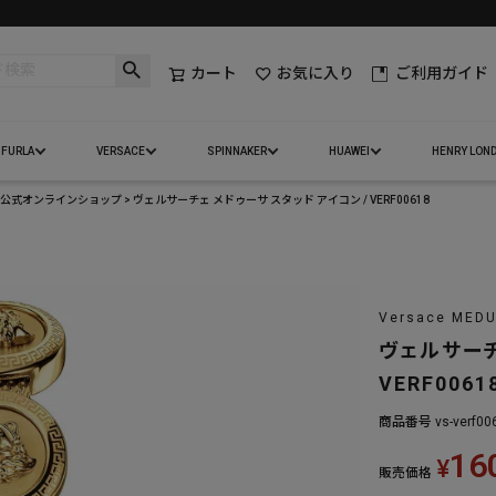
カート
お気に入り
ご利用ガイド
FURLA
VERSACE
SPINNAKER
HUAWEI
HENRY LON
ェ）公式オンラインショップ
ヴェルサーチェ メドゥーサ スタッド アイコン / VERF00618
Versace MEDU
ヴェルサーチ
VERF0061
商品番号
vs-verf00
16
¥
販売価格