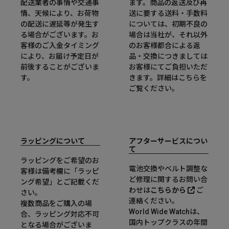
配送業者の事情や交通事
ます。商品の返送及び再
情、天候により、お荷物
送に要する送料・手数料
の配送に遅延等が発生す
については、初期不良の
る場合がございます。お
場合は当社が、それ以外
客様のご入金タイミング
のお客様都合による返
により、お届け予定日が
品・交換につきましては
前後することがございま
お客様にてご負担いただ
す。
きます。詳細は
こちら
を
ご覧ください。
ラッピングについて
アフターサービスについ
て
ラッピングをご希望のお
電池交換やベルト調整な
客様は備考欄に「ラッピ
ど修理に関するお問い合
ング希望」とご記載くだ
わせは
こちらから
ご
さい。
連絡ください。
複数商品をご購入の場
World Wide Watchは、
合、ラッピング対応不可
国内トップクラスの年間
となる場合がございま