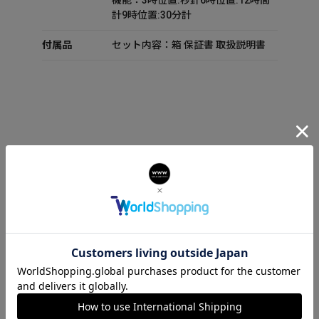
機能：3時位置:秒針6時位置:12時間
計9時位置:30分計
付属品
セット内容：箱 保証書 取扱説明書
VERSACE DOMINUS