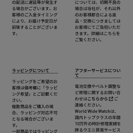
の配送に遅延等が発生す
については、初期不良の
る場合がございます。お
場合は当社が、それ以外
客様のご入金タイミング
のお客様都合による返
により、お届け予定日が
品・交換につきましては
前後することがございま
お客様にてご負担いただ
す。
きます。詳細は
こちら
を
ご覧ください。
ラッピングについて
アフターサービスについ
て
ラッピングをご希望のお
電池交換やベルト調整な
客様は備考欄に「ラッピ
ど修理に関するお問い合
ング希望」とご記載くだ
わせは
こちらから
ご
さい。
連絡ください。
複数商品をご購入の場
World Wide Watchは、
合、ラッピング対応不可
国内トップクラスの年間
となる場合がございま
10万件の時計修理実績を
す。
誇るウエニ貿易サービス
一部商品ではラッピング