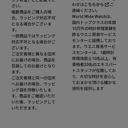
ング希望」とご記載くだ
わせは
こちらから
ご
さい。
連絡ください。
複数商品をご購入の場
World Wide Watchは、
合、ラッピング対応不可
国内トップクラスの年間
となる場合がございま
10万件の時計修理実績を
す。
誇るウエニ貿易サービス
一部商品ではラッピング
センターと提携しており
対応不可となる場合がご
ます。ウエニ貿易サービ
ざいます。
スセンターは、1級時計
ご注文者様と異なる住所
修理技能士10名以上、有
にお届けの場合、商品を
資格者20名のエキスパー
包装してのお届けとなり
トスタッフが在籍してお
ます。
り、大切な時計を安心し
ご注文者様と同一の住所
ておまかせ頂ける確かな
へお届けの場合、ラッピ
技術を提供します
ング袋を同梱いたしま
す。商品をご確認いただ
いた後、ラッピングして
いただきます。