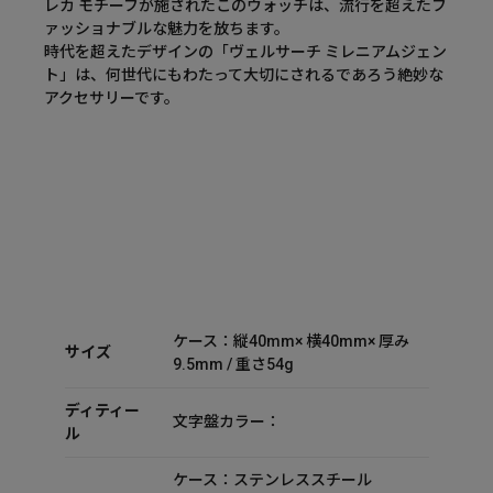
レカ モチーフが施されたこのウォッチは、流行を超えたフ
ァッショナブルな魅力を放ちます。
時代を超えたデザインの「ヴェルサーチ ミレニアムジェン
ト」は、何世代にもわたって大切にされるであろう絶妙な
アクセサリーです。
ケース：縦40mm× 横40mm× 厚み
サイズ
9.5mm / 重さ54g
ディティー
文字盤カラー：
ル
ケース：ステンレススチール