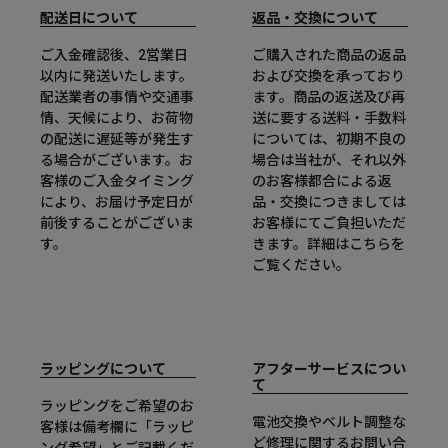
配送日について
返品・交換について
ご入金確認後、2営業日
ご購入された商品の返品
以内に発送いたします。
および交換を承っており
配送業者の事情や交通事
ます。商品の返送及び再
情、天候により、お荷物
送に要する送料・手数料
の配送に遅延等が発生す
については、初期不良の
る場合がございます。お
場合は当社が、それ以外
客様のご入金タイミング
のお客様都合による返
により、お届け予定日が
品・交換につきましては
前後することがございま
お客様にてご負担いただ
す。
きます。詳細は
こちら
を
ご覧ください。
ラッピングについて
アフターサービスについ
て
ラッピングをご希望のお
電池交換やベルト調整な
客様は備考欄に「ラッピ
ど修理に関するお問い合