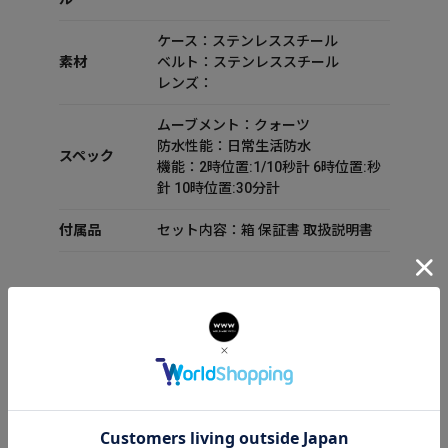
ケース：ステンレススチール
素材
ベルト：ステンレススチール
レンズ：
ムーブメント：クォーツ
防水性能：日常生活防水
スペック
機能：2時位置:1/10秒計 6時位置:秒
針 10時位置:30分計
付属品
セット内容：箱 保証書 取扱説明書