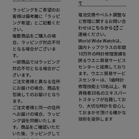
て
ラッピングをご希望のお
電池交換やベルト調整な
客様は備考欄に「ラッピ
ど修理に関するお問い合
ング希望」とご記載くだ
わせは
こちらから
ご
さい。
連絡ください。
複数商品をご購入の場
World Wide Watchは、
合、ラッピング対応不可
国内トップクラスの年間
となる場合がございま
10万件の時計修理実績を
す。
誇るウエニ貿易サービス
一部商品ではラッピング
センターと提携しており
対応不可となる場合がご
ます。ウエニ貿易サービ
ざいます。
スセンターは、1級時計
ご注文者様と異なる住所
修理技能士10名以上、有
にお届けの場合、商品を
資格者20名のエキスパー
包装してのお届けとなり
トスタッフが在籍してお
ます。
り、大切な時計を安心し
ご注文者様と同一の住所
ておまかせ頂ける確かな
へお届けの場合、ラッピ
技術を提供します
ング袋を同梱いたしま
す。商品をご確認いただ
いた後、ラッピングして