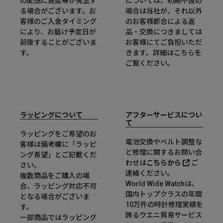
の配送に遅延等が発生す
については、初期不良の
る場合がございます。お
場合は当社が、それ以外
客様のご入金タイミング
のお客様都合による返
により、お届け予定日が
品・交換につきましては
前後することがございま
お客様にてご負担いただ
す。
きます。詳細は
こちら
を
ご覧ください。
ラッピングについて
アフターサービスについ
て
ラッピングをご希望のお
電池交換やベルト調整な
客様は備考欄に「ラッピ
ど修理に関するお問い合
ング希望」とご記載くだ
わせは
こちらから
ご
さい。
連絡ください。
複数商品をご購入の場
World Wide Watchは、
合、ラッピング対応不可
国内トップクラスの年間
となる場合がございま
10万件の時計修理実績を
す。
誇るウエニ貿易サービス
一部商品ではラッピング