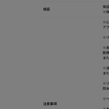
保
保証
※
※
ア
※
※
医
ま
※
ま
※
防
※
注意事項