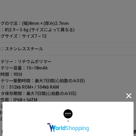
グの寸法：(幅)8mm × (厚み)2.7mm
：約2.9 ~ 3.6g (サイズによって異なる)
グサイズ：サイズ7 ~ 12
装：ステンレススチール
ッテリー：リチウムポリマー
テリー容量：15~18mAh
時間：90分
テリー駆動時間：最大7日間(心拍数のみ3日)
：512kb ROM+ / 104kb RAM
タ保存期間：最大7日間(心拍数のみ3日)
性能：IP68＋5ATM
温度：0 ~ 50℃
線通信：Bluetooth 5.2
S：Android 8.0以上 / iOS 14以上
ト内容：リング本体 / 専用ケース充電器 / USB AtoCケーブル/取扱説明書