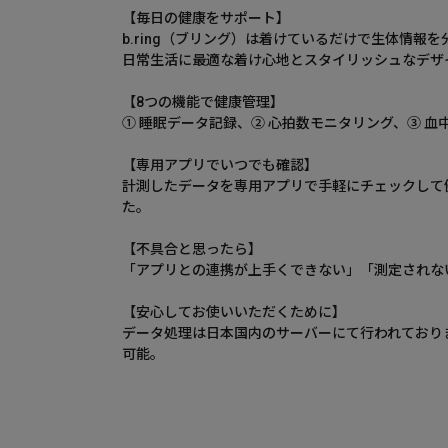
【毎日の健康をサポート】
b.ring（ブリング）は着けているだけで生体情
日常生活に最適な着け心地とスタイリッシュなデザ
【8つの機能で健康管理】
① 睡眠データ記録、② 心拍数モニタリング、③ 血
【専用アプリでいつでも確認】
計測したデータを専用アプリで手軽にチェックして健康管理
た。
【不具合と思ったら】
「アプリとの連携が上手くできない」「測定されな
【安心してお使いいただくために】
データ処理は日本国内のサーバーにて行われております
可能。