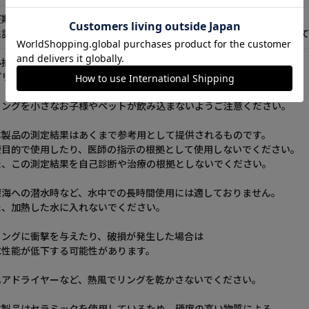
証期間：1年間
保証書は同梱されておりませんので、購入時のレシートや明細を保管し
心拍数は3日分、それ以外のデータは7日間リングに保存されます。
プリとリングデータを毎日同期することをおすすめしております。
リングを小さなお子様やペットが飲み込まないようご注意ください。
本製品の測定結果はあくまで参考用として提供されるものです。
療目的で使用したり、医師の指示の根拠として使用しないでください。
た、この測定結果を自己診断や治療の根拠としないでください。
深海への潜水時など、水中での長時間使用には適しておりません。
た、加熱した水に入れないでください。
リングに衝撃を与えたり、破損が発生した場合は
水性能が低下する可能性があります。
ヘアドライヤーなど、熱風でリングを乾かさないでください。