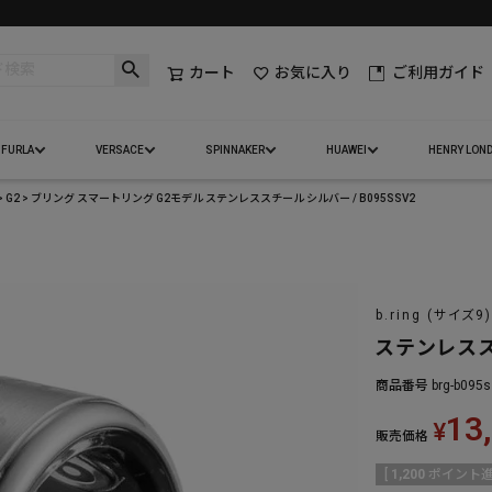
カート
お気に入り
ご利用ガイド
FURLA
VERSACE
SPINNAKER
HUAWEI
HENRY LON
G2
ブリング スマートリング G2モデル ステンレススチール シルバー / B095SSV2
b.ring (サイズ9)
ステンレスス
商品番号
brg-b095
13
¥
販売価格
[
1,200
ポイント進