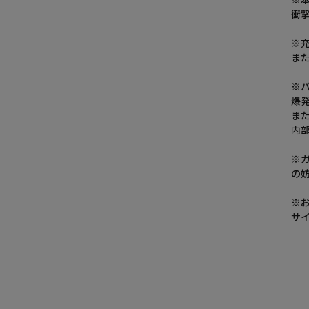
※
衝
※
ま
※
爆
ま
内
※
の
※
サ