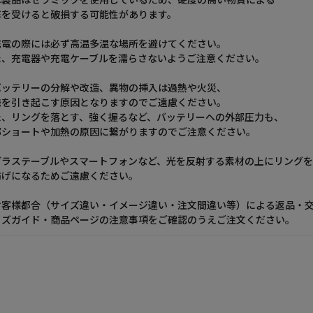
本製品はセラミックを使用しているため、硬度の高い物質による
撃を受けると破損する可能性があります。
充電の際には必ず高温多温な場所を避けてください。
た、充電器や充電ケーブルを濡らさないようご注意ください。
バッテリーの分解や改造、異物の挿入は過熱や火災、
発を引き起こす原因となりますのでご遠慮ください。
た、リングを落とす、強く握るなど、バッテリーへの外部圧力も、
部ショートや加熱の原因に繋がりますのでご注意ください。
ガラステーブルやスマートフォンなど、光を反射する素材の上にリングを
妨げになるためご遠慮ください。
お客様都合（サイズ違い・イメージ違い・注文間違い等）による返品・交
イズガイド・商品ページの注意事項をご確認のうえご注文ください。