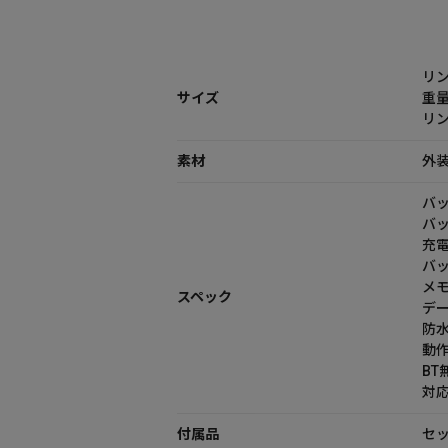
リン
サイズ
重量
リン
素材
外
バ
バッ
充電
バッ
メモリ
スペック
デー
防水
動作
BT無
対応O
付属品
セッ