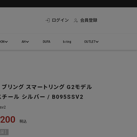
ログイン
会員登録
DON
AH
DUFA
b.ring
OUTLET
ブリング スマートリング G2モデル
チール シルバー / B095SSV2
ssv2
,200
税込
呈 ]