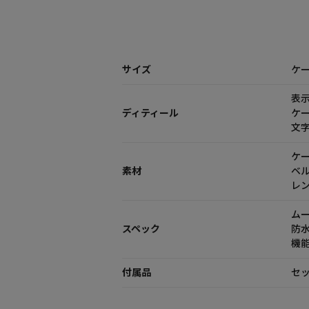
サイズ
ケー
表
ディティール
ケ
文
ケ
素材
ベ
レ
ム
スペック
防
機能
付属品
セッ