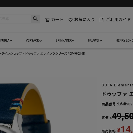
カート
お気に入り
ご利用ガイド
FURLA
VERSACE
SPINNAKER
HUAWEI
HENRY LON
オンラインショップ
ドゥッファ エレメンツシリーズ / DF-90210D
DUFA Elements
ドゥッファ エ
商品番号
duf-df90
49,5
定価
¥
14
¥
販売価格