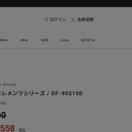
ログイン
会員登録
DON
AH
DUFA
b.ring
OUTLET
 Series
レメンツシリーズ / DF-90210D
210d
00
,558
税込