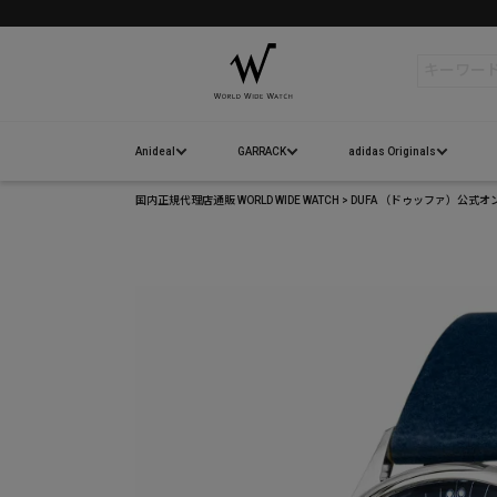
検索
Anideal
GARRACK
adidas Originals
国内正規代理店通販 WORLD WIDE WATCH
DUFA （ドゥッファ）公式