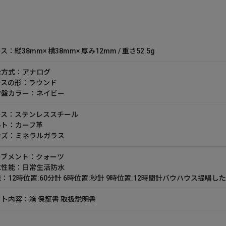
ス：縦38mm× 横38mm× 厚み12mm / 重さ52.5g
示方式：アナログ
ースの形：ラウンド
字盤カラー：ネイビー
ース：ステンレススチール
ルト：カーフ革
ンズ：ミネラルガラス
ーブメント：クォーツ
水性能：日常生活防水
：12時位置:60分計 6時位置:秒針 9時位置:12時間計バウハウス提
ト内容：箱 保証書 取扱説明書