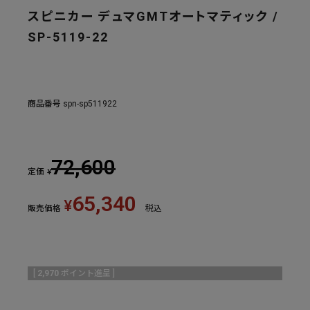
スピニカー デュマGMTオートマティック /
SP-5119-22
商品番号
spn-sp511922
72,600
定価
¥
65,340
¥
販売価格
税込
[
2,970
ポイント進呈 ]