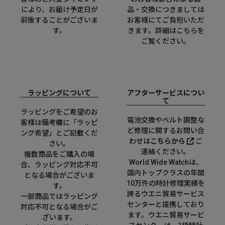
により、お届け予定日が
品・交換につきましては
前後することがございま
お客様にてご負担いただ
す。
きます。詳細は
こちら
を
ご覧ください。
ラッピングについて
アフターサービスについ
て
ラッピングをご希望のお
電池交換やベルト調整な
客様は備考欄に「ラッピ
ど修理に関するお問い合
ング希望」とご記載くだ
わせは
こちらから
ご
さい。
連絡ください。
複数商品をご購入の場
World Wide Watchは、
合、ラッピング対応不可
国内トップクラスの年間
となる場合がございま
10万件の時計修理実績を
す。
誇るウエニ貿易サービス
一部商品ではラッピング
センターと提携しており
対応不可となる場合がご
ます。ウエニ貿易サービ
ざいます。