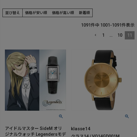
並び替え
価格が安い順
価格が高い順
新着順
1091
件中
1001
-
1091
件表示
1
…
10
11
アイドルマスター SideM オリ
klasse14
ジナルウォッチ Legendersモデ
クラス14 / VO14GD001M