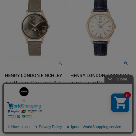
HENRY LONDON FINCHLEY
HENRY LONDON RICHMOND
ヘンリーロンドン フンンチリー
ヘンリーロンドン リッチモンド
/ HL34-LS-0424-GY
/ HL25-M-0022-NV
19,800
14,300
定価
定価
¥
¥
9,764
7,866
¥
¥
販売価格
税込
販売価格
税込
在庫切れ
在庫切れ