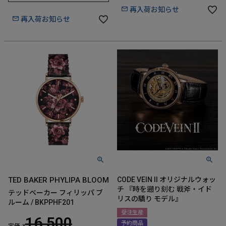
再入荷お知らせ
再入荷お知らせ
TED BAKER PHYLIPA BLOOM
CODE VEIN II オリジナルウォッ
チ 『時を遡り刻む 戦斧・イド
テッドベーカー フィリッパ ブ
リスの驕り モデル』
ルーム / BKPPHF201
受注生産
16,500
予約商品
定価