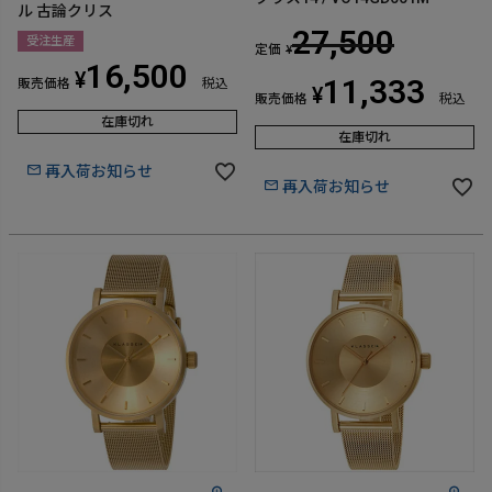
ル 古論クリス
27,500
受注生産
定価
¥
16,500
¥
11,333
販売価格
税込
¥
販売価格
税込
在庫切れ
在庫切れ
再入荷お知らせ
再入荷お知らせ